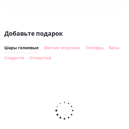
Добавьте подарок
Шары гелиевые
Мягкие игрушки
Топперы
Вазы
Сладости
Открытки
Шар с
Шар круг,
днем
счастливого
рождения,
Сердце розовое
дня
с
фольгированный
рождения
бабочками
шар с гелием (45
(45см)