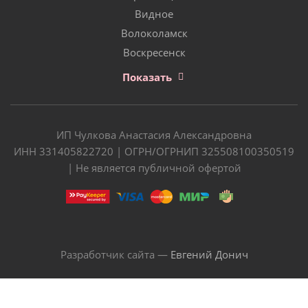
Видное
Волоколамск
Воскресенск
Показать
ИП Чулкова Анастасия Александровна
ИНН 331405822720 | ОГРН/ОГРНИП 325508100350519
| Не является публичной офертой
Разработчик сайта —
Евгений Донич