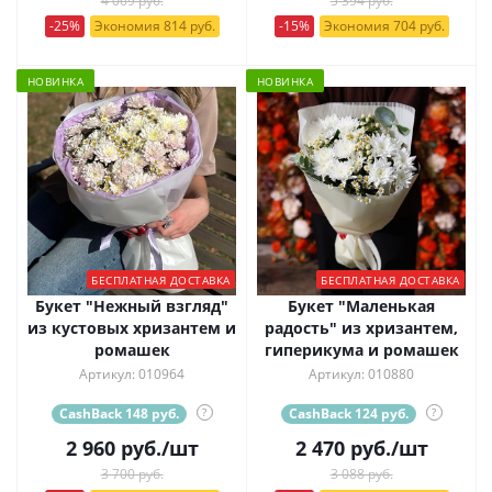
4 069 руб.
5 394 руб.
-25%
Экономия 814 руб.
-15%
Экономия 704 руб.
НОВИНКА
НОВИНКА
БЕСПЛАТНАЯ ДОСТАВКА
БЕСПЛАТНАЯ ДОСТАВКА
Букет "Нежный взгляд"
Букет "Маленькая
из кустовых хризантем и
радость" из хризантем,
ромашек
гиперикума и ромашек
Артикул: 010964
Артикул: 010880
CashBack 148 руб.
?
CashBack 124 руб.
?
2 960
руб.
/шт
2 470
руб.
/шт
3 700 руб.
3 088 руб.