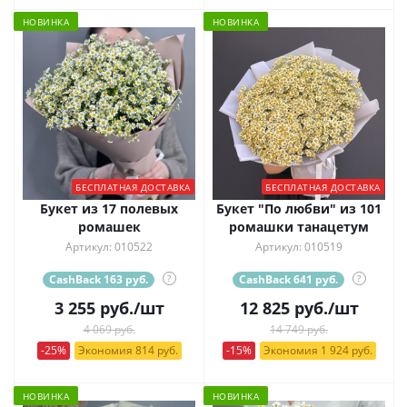
НОВИНКА
НОВИНКА
БЕСПЛАТНАЯ ДОСТАВКА
БЕСПЛАТНАЯ ДОСТАВКА
Букет из 17 полевых
Букет "По любви" из 101
ромашек
ромашки танацетум
Артикул: 010522
Артикул: 010519
CashBack 163 руб.
?
CashBack 641 руб.
?
3 255
руб.
/шт
12 825
руб.
/шт
4 069 руб.
14 749 руб.
-25%
Экономия 814 руб.
-15%
Экономия 1 924 руб.
НОВИНКА
НОВИНКА