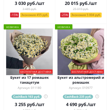
3 030
руб.
/шт
20 015
руб.
/шт
3 485 руб.
25 019 руб.
-15%
Экономия 455 руб.
-25%
Экономия 5 004 руб.
НОВИНКА
НОВИНКА
БЕСПЛАТНАЯ ДОСТАВКА
БЕСПЛАТНАЯ ДОСТАВКА
Букет из 17 ромашек
Букет из альстромерий и
танацетум
ромашек
Артикул: 011180
Артикул: 010977
CashBack 163 руб.
?
CashBack 235 руб.
?
3 255
руб.
/шт
4 690
руб.
/шт