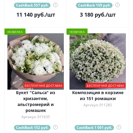
CashBack 557 руб.
?
CashBack 159 руб.
?
11 140
руб.
/шт
3 180
руб.
/шт
НОВИНКА
НОВИНКА
БЕСПЛАТНАЯ ДОСТАВКА
БЕСПЛАТНАЯ ДОСТАВКА
Букет "Сальса" из
Композиция в корзине
хризантем,
из 151 ромашки
альстромерий и
Артикул: 011285
ромашек
Артикул: 011635
CashBack 152 руб.
?
CashBack 1 001 руб.
?