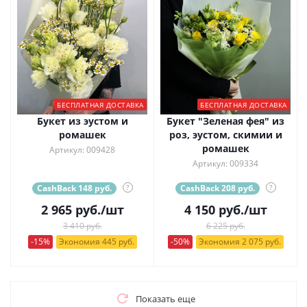
БЕСПЛАТНАЯ ДОСТАВКА
БЕСПЛАТНАЯ ДОСТАВКА
Букет из эустом и
Букет "Зеленая фея" из
ромашек
роз, эустом, скимии и
ромашек
Артикул: 009428
Артикул: 009334
CashBack 148 руб.
?
CashBack 208 руб.
?
2 965
руб.
/шт
4 150
руб.
/шт
3 410 руб.
6 225 руб.
-15%
Экономия 445 руб.
-50%
Экономия 2 075 руб.
Показать еще