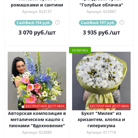
ромашками и сантини
"Голубые облачка"
Артикул: 023137
Артикул: 023087
CashBack 154 руб.
?
CashBack 197 руб.
?
3 070
руб.
/шт
3 935
руб.
/шт
НОВИНКА
БЕСПЛАТНАЯ ДОСТАВКА
БЕСПЛАТНАЯ ДОСТАВКА
Авторская композиция в
Букет "Милея" из
металическом кашпо с
хризантем, хлопка и
пионами "Вдохновение"
гиперикума
Артикул: 023080
Артикул: 011718