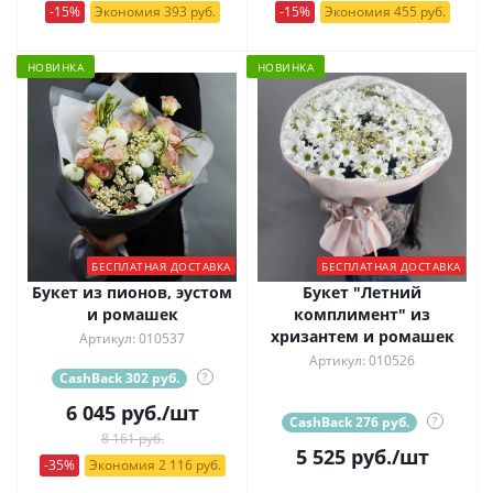
-15%
Экономия 393 руб.
-15%
Экономия 455 руб.
НОВИНКА
НОВИНКА
БЕСПЛАТНАЯ ДОСТАВКА
БЕСПЛАТНАЯ ДОСТАВКА
Букет из пионов, эустом
Букет "Летний
и ромашек
комплимент" из
хризантем и ромашек
Артикул: 010537
Артикул: 010526
CashBack 302 руб.
?
6 045
руб.
/шт
CashBack 276 руб.
?
8 161 руб.
5 525
руб.
/шт
-35%
Экономия 2 116 руб.