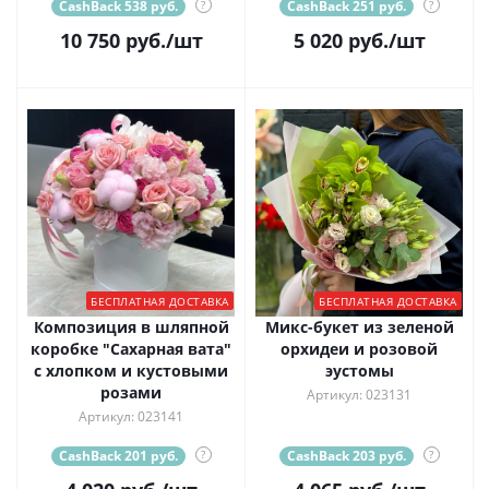
CashBack 538 руб.
?
CashBack 251 руб.
?
10 750
руб.
/шт
5 020
руб.
/шт
БЕСПЛАТНАЯ ДОСТАВКА
БЕСПЛАТНАЯ ДОСТАВКА
Композиция в шляпной
Микс-букет из зеленой
коробке "Сахарная вата"
орхидеи и розовой
с хлопком и кустовыми
эустомы
розами
Артикул: 023131
Артикул: 023141
CashBack 201 руб.
?
CashBack 203 руб.
?