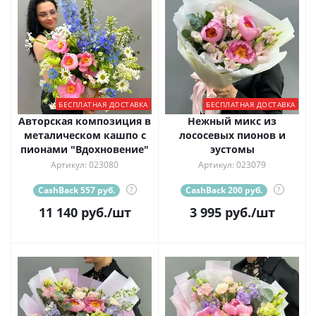
БЕСПЛАТНАЯ ДОСТАВКА
БЕСПЛАТНАЯ ДОСТАВКА
Авторская композиция в
Нежный микс из
металическом кашпо с
лососевых пионов и
пионами "Вдохновение"
эустомы
Артикул: 023080
Артикул: 023079
CashBack 557 руб.
?
CashBack 200 руб.
?
11 140
руб.
/шт
3 995
руб.
/шт