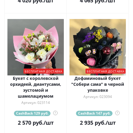
4 020
руб.
/шт
4 065
руб.
/шт
БЕСПЛАТНАЯ ДОСТАВКА
БЕСПЛАТНАЯ ДОСТАВКА
Букет с королевской
Дофаминовый букет
орхидеей, диантусами,
"Собери сама" в черной
эустомой и
упаковке
шамелациумом
Артикул: 023094
Артикул: 023114
CashBack 129 руб.
?
CashBack 147 руб.
?
2 570
руб.
/шт
2 935
руб.
/шт