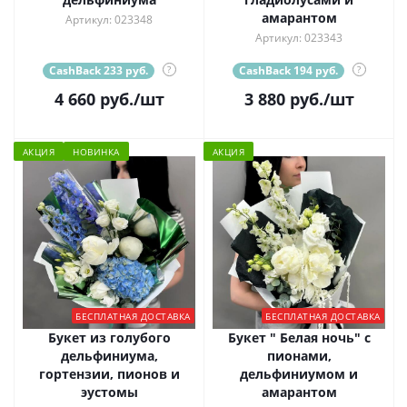
амарантом
Артикул: 023348
Артикул: 023343
CashBack 233 руб.
?
CashBack 194 руб.
?
4 660
руб.
/шт
3 880
руб.
/шт
АКЦИЯ
НОВИНКА
АКЦИЯ
БЕСПЛАТНАЯ ДОСТАВКА
БЕСПЛАТНАЯ ДОСТАВКА
Букет из голубого
Букет " Белая ночь" с
дельфиниума,
пионами,
гортензии, пионов и
дельфиниумом и
эустомы
амарантом