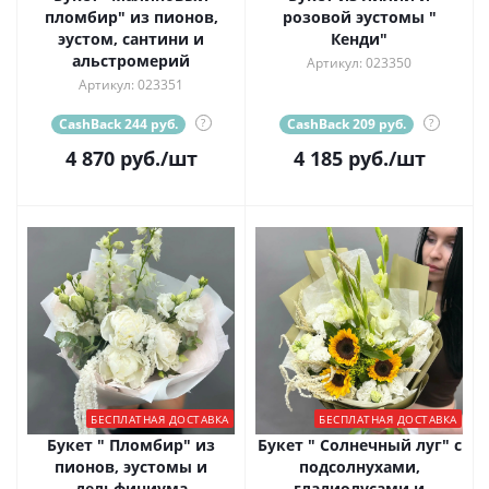
пломбир" из пионов,
розовой эустомы "
эустом, сантини и
Кенди"
альстромерий
Артикул: 023350
Артикул: 023351
CashBack 244 руб.
?
CashBack 209 руб.
?
4 870
руб.
/шт
4 185
руб.
/шт
БЕСПЛАТНАЯ ДОСТАВКА
БЕСПЛАТНАЯ ДОСТАВКА
Букет " Пломбир" из
Букет " Солнечный луг" с
пионов, эустомы и
подсолнухами,
дельфиниума
гладиолусами и