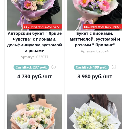
БЕСПЛАТНАЯ ДОСТАВКА
БЕСПЛАТНАЯ ДОСТАВКА
Авторский букет " Яркие
Букет с пионами,
чувства" с пионами,
маттиолой, эустомой и
дельфиниумом,эустомой
розами " Прованс"
и розами
Артикул: 023074
Артикул: 023077
CashBack 237 руб.
?
CashBack 199 руб.
?
4 730
руб.
/шт
3 980
руб.
/шт