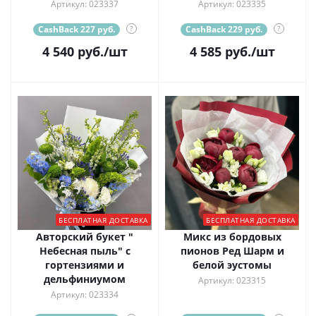
Артикул: 023337
Артикул: 023335
CashBack 227 руб.
?
CashBack 229 руб.
?
4 540
руб.
/шт
4 585
руб.
/шт
БЕСПЛАТНАЯ ДОСТАВКА
БЕСПЛАТНАЯ ДОСТАВКА
Авторский букет "
Микс из бордовых
Небесная пыль" с
пионов Ред Шарм и
гортензиями и
белой эустомы
дельфиниумом
Артикул: 023315
Артикул: 023334