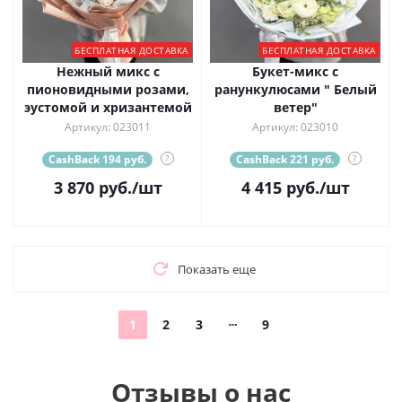
БЕСПЛАТНАЯ ДОСТАВКА
БЕСПЛАТНАЯ ДОСТАВКА
Нежный микс с
Букет-микс с
пионовидными розами,
ранункулюсами " Белый
эустомой и хризантемой
ветер"
Артикул: 023011
Артикул: 023010
CashBack 194 руб.
?
CashBack 221 руб.
?
3 870
руб.
/шт
4 415
руб.
/шт
Показать еще
1
2
3
9
Отзывы о нас