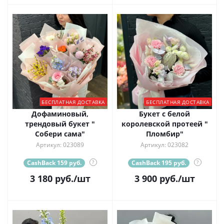
БЕСПЛАТНАЯ ДОСТАВКА
БЕСПЛАТНАЯ ДОСТАВКА
Дофаминовый,
Букет с белой
трендовый букет "
королевской протеей "
Собери сама"
Пломбир"
Артикул: 023089
Артикул: 023082
CashBack 159 руб.
?
CashBack 195 руб.
?
3 180
руб.
/шт
3 900
руб.
/шт