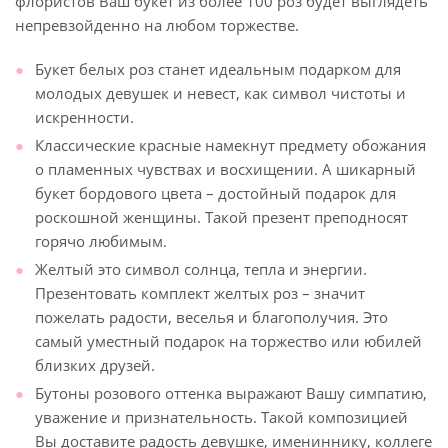
флористов Ваш букет из более 100 роз будет выглядеть
непревзойденно на любом торжестве.
Букет белых роз станет идеальным подарком для
молодых девушек и невест, как символ чистоты и
искренности.
Классические красные намекнут предмету обожания
о пламенных чувствах и восхищении. А шикарный
букет бордового цвета – достойный подарок для
роскошной женщины. Такой презент преподносят
горячо любимым.
Желтый это символ солнца, тепла и энергии.
Презентовать комплект желтых роз – значит
пожелать радости, веселья и благополучия. Это
самый уместный подарок на торжество или юбилей
близких друзей.
Бутоны розового оттенка выражают Вашу симпатию,
уважение и признательность. Такой композицией
Вы доставите радость девушке, имениннику, коллеге