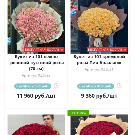
БЕСПЛАТНАЯ ДОСТАВКА
БЕСПЛАТНАЯ ДОСТАВКА
Букет из 101 нежно
Букет из 101 кремовой
-розовой кустовой розы
розы Пич Авааланж
(70 см)
Артикул: 023021
Артикул: 023022
CashBack 598 руб.
?
CashBack 468 руб.
?
11 960
руб.
/шт
9 360
руб.
/шт
НОВИНКА