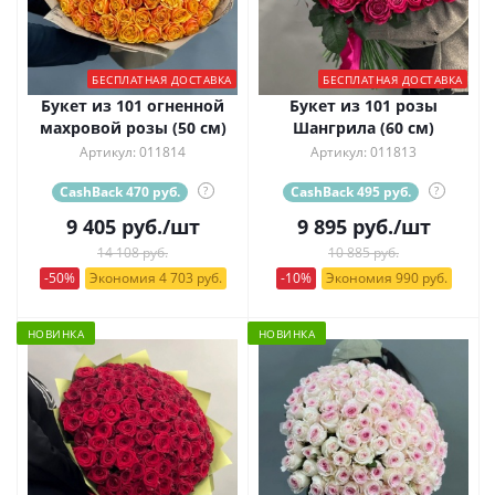
БЕСПЛАТНАЯ ДОСТАВКА
БЕСПЛАТНАЯ ДОСТАВКА
Букет из 101 огненной
Букет из 101 розы
махровой розы (50 см)
Шангрила (60 см)
Артикул: 011814
Артикул: 011813
CashBack 470 руб.
?
CashBack 495 руб.
?
9 405
руб.
/шт
9 895
руб.
/шт
14 108 руб.
10 885 руб.
-50%
Экономия 4 703 руб.
-10%
Экономия 990 руб.
НОВИНКА
НОВИНКА