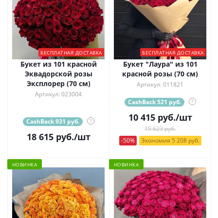
БЕСПЛАТНАЯ ДОСТАВКА
БЕСПЛАТНАЯ ДОСТАВКА
Букет из 101 красной
Букет "Лаура" из 101
Эквадорской розы
красной розы (70 см)
Эксплорер (70 см)
Артикул: 011821
Артикул: 023004
CashBack 521 руб.
?
10 415
руб.
/шт
CashBack 931 руб.
?
15 623 руб.
18 615
руб.
/шт
-50%
Экономия 5 208 руб.
НОВИНКА
НОВИНКА