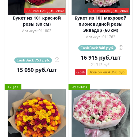
БЕСПЛАТНАЯ ДОСТАВКА
БЕСПЛАТНАЯ ДОСТАВКА
Букет из 101 красной
Букет из 101 махровой
розы (80 см)
пионовидной розы
Эквадор (60 см)
Артикул: 011802
Артикул: 011762
CashBack 846 руб.
?
16 915
руб.
/шт
CashBack 753 руб.
?
21 313 руб.
15 050
руб.
/шт
-26%
Экономия 4 398 руб.
АКЦИЯ
НОВИНКА