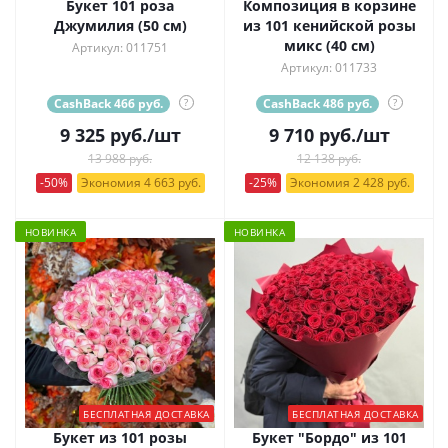
Букет 101 роза
Композиция в корзине
Джумилия (50 см)
из 101 кенийской розы
микс (40 см)
Артикул: 011751
Артикул: 011733
CashBack 466 руб.
?
CashBack 486 руб.
?
9 325
руб.
/шт
9 710
руб.
/шт
13 988 руб.
12 138 руб.
-50%
Экономия 4 663 руб.
-25%
Экономия 2 428 руб.
НОВИНКА
НОВИНКА
БЕСПЛАТНАЯ ДОСТАВКА
БЕСПЛАТНАЯ ДОСТАВКА
Букет из 101 розы
Букет "Бордо" из 101