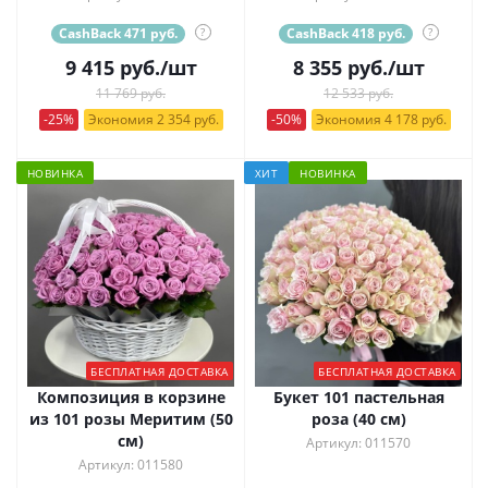
CashBack 471 руб.
?
CashBack 418 руб.
?
9 415
руб.
/шт
8 355
руб.
/шт
11 769 руб.
12 533 руб.
-25%
Экономия 2 354 руб.
-50%
Экономия 4 178 руб.
НОВИНКА
ХИТ
НОВИНКА
БЕСПЛАТНАЯ ДОСТАВКА
БЕСПЛАТНАЯ ДОСТАВКА
Композиция в корзине
Букет 101 пастельная
из 101 розы Меритим (50
роза (40 см)
см)
Артикул: 011570
Артикул: 011580