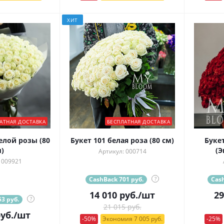
ХИТ
АТНАЯ ДОСТАВКА
БЕСПЛАТНАЯ ДОСТАВКА
елой розы (80
Букет 101 белая роза (80 см)
Букет
)
(Э
Артикул: 000714
 009921
CashBack 701 руб.
?
Cash
14 010
руб.
/шт
29
3 руб.
?
21 015 руб.
уб.
/шт
-50%
Экономия 7 005 руб.
-25%