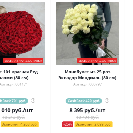
БЕСПЛАТНАЯ ДОСТАВКА
БЕСПЛАТНАЯ ДОСТАВКА
т 101 красная Ред
Монобукет из 25 роз
наоми (80 см)
Эквадор Мондиаль (80 см)
Артикул: 001171
Артикул: 000797
hBack 701 руб.
?
CashBack 420 руб.
?
 010
руб.
/шт
8 395
руб.
/шт
18 213 руб.
10 494 руб.
Экономия 4 203 руб.
-25%
Экономия 2 099 руб.