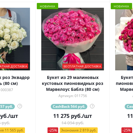
НОВИНКА
НОВИНКА
АТНАЯ ДОСТАВКА
БЕСПЛАТНАЯ ДОСТАВКА
х роз Эквадор
Букет из 29 малиновых
Букет
 (80 см)
кустовых пионовидных роз
пионов
Марвелоус Баблз (80 см)
Марве
 000387
Артикул: 011756
57 руб.
?
CashBack 564 руб.
?
Cas
уб.
/шт
11 275
руб.
/шт
11
 руб.
14 094 руб.
я 11 565 руб.
-25%
Экономия 2 819 руб.
-25%