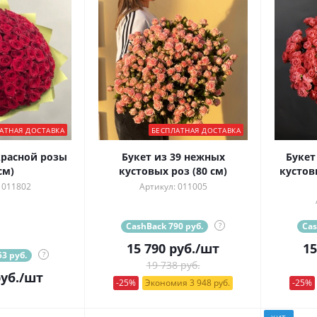
АТНАЯ ДОСТАВКА
БЕСПЛАТНАЯ ДОСТАВКА
красной розы
Букет из 39 нежных
Букет
см)
кустовых роз (80 см)
кустов
 011802
Артикул: 011005
CashBack 790 руб.
?
Cas
15 790
руб.
/шт
15
3 руб.
?
19 738 руб.
уб.
/шт
-25%
Экономия 3 948 руб.
-25%