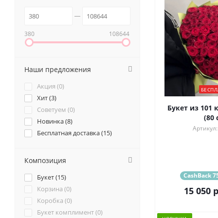
380
108644
Наши предложения
Акция (
0
)
БЕСПЛ
Хит (
3
)
Букет из 101 
Советуем (
0
)
(80 
Новинка (
8
)
Артикул:
Бесплатная доставка (
15
)
Композиция
CashBack 75
Букет (
15
)
Корзина (
0
)
15 050
р
Коробка (
0
)
Букет комплимент (
0
)