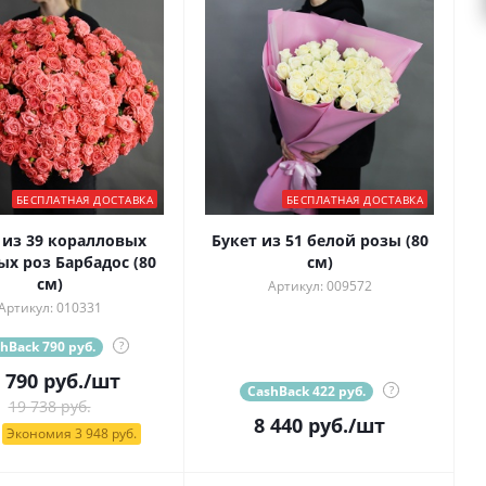
БЕСПЛАТНАЯ ДОСТАВКА
БЕСПЛАТНАЯ ДОСТАВКА
 из 39 коралловых
Букет из 51 белой розы (80
ых роз Барбадос (80
см)
см)
Артикул: 009572
Артикул: 010331
hBack 790 руб.
?
 790
руб.
/шт
CashBack 422 руб.
?
19 738 руб.
8 440
руб.
/шт
Экономия 3 948 руб.