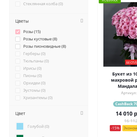
НОВИНКА
Стеклянная колба (
0
)
Цветы
Розы (
15
)
Розы кустовые (
8
)
Розы пионовидные (
8
)
Герберы (
0
)
Тюльпаны (
0
)
БЕСПЛ
Ирисы (
0
)
Букет из 1
Пионы (
0
)
махровой р
Орхидеи (
0
)
Мандала 
Эустомы (
0
)
Артикул:
Хризантемы (
0
)
CashBack 70
Ромашки (
0
)
Ранункулюсы (
0
)
14 010
р
Цвет
Альстромерии (
0
)
16 112
Голубой (
0
)
Гортензии (
0
)
-15%
Эконом
Лилии (
1
)