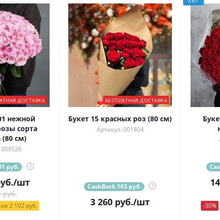
ХИТ
АТНАЯ ДОСТАВКА
БЕСПЛАТНАЯ ДОСТАВКА
01 нежной
Букет 15 красных роз (80 см)
Буке
озы сорта
Артикул: 001804
(80 см)
 009526
1 руб.
?
Cas
уб.
/шт
14
CashBack 163 руб.
?
 руб.
3 260
руб.
/шт
ия 2 102 руб.
-30%