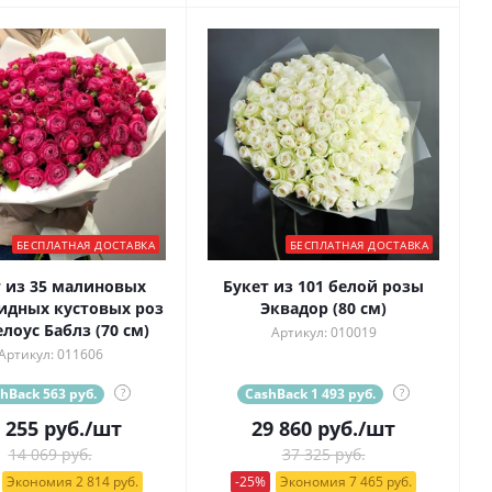
БЕСПЛАТНАЯ ДОСТАВКА
БЕСПЛАТНАЯ ДОСТАВКА
 из 35 малиновых
Букет из 101 белой розы
идных кустовых роз
Эквадор (80 см)
лоус Баблз (70 см)
Артикул: 010019
Артикул: 011606
hBack 563 руб.
?
CashBack 1 493 руб.
?
 255
руб.
/шт
29 860
руб.
/шт
14 069 руб.
37 325 руб.
Экономия 2 814 руб.
-25%
Экономия 7 465 руб.