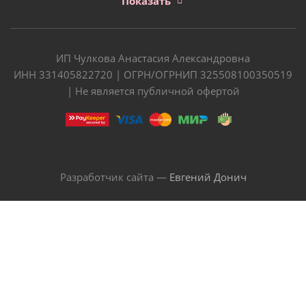
Показать
ИП Чулкова Анастасия Александровна
ИНН 331405822720 | ОГРН/ОГРНИП 325508100350519
| Не является публичной офертой
Разработчик сайта —
Евгений Донич