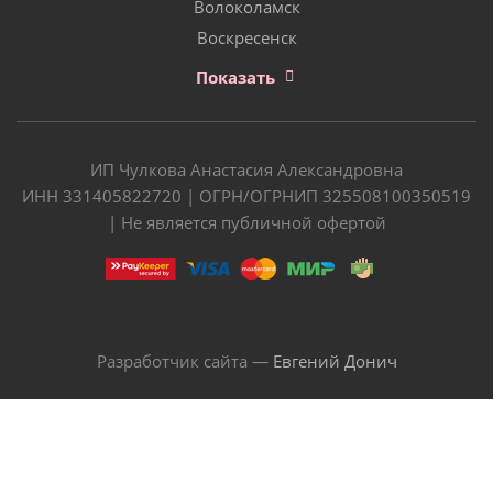
Волоколамск
Воскресенск
Показать
ИП Чулкова Анастасия Александровна
ИНН 331405822720 | ОГРН/ОГРНИП 325508100350519
| Не является публичной офертой
Разработчик сайта —
Евгений Донич