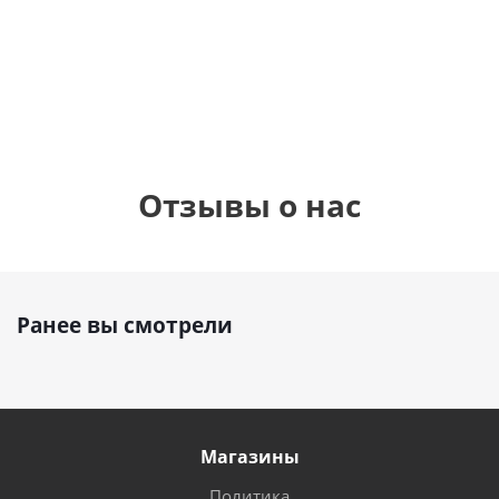
900
900
руб.
руб.
900
руб.
8
Отзывы о нас
Ранее вы смотрели
Магазины
Политика