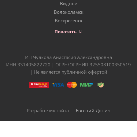
Видное
Волоколамск
Воскресенск
Показать
ИП Чулкова Анастасия Александровна
ИНН 331405822720 | ОГРН/ОГРНИП 325508100350519
| Не является публичной офертой
Разработчик сайта —
Евгений Донич